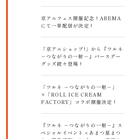
京アニフェス開催記念 ! ABEMA
にて一挙配信が決定 !
「京アニショップ!」から『ツルネ
－つながりの一射－』バースデー
グッズ続々登場 !
「ツルネ －つながりの一射－」
×「ROLL ICE CREAM
FACTORY」コラボ開催決定 !
『ツルネ －つながりの一射－』ス
ペシャルイベント＜あまつ星まつ