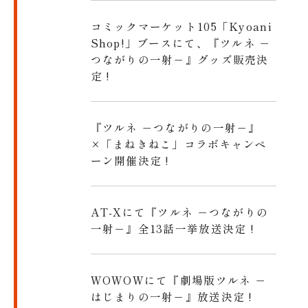
コミックマーケット105「Kyoani
Shop!」ブースにて、『ツルネ －
つながりの一射－』グッズ販売決
定 !
『ツルネ －つながりの一射－』
×「まねきねこ」コラボキャンペ
ーン開催決定 !
AT-Xにて『ツルネ －つながりの
一射－』全13話一挙放送決定 !
WOWOWにて『劇場版ツルネ －
はじまりの一射－』放送決定 !