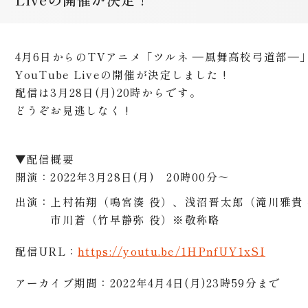
4月6日からのTVアニメ「ツルネ ―風舞高校弓道部
YouTube Liveの開催が決定しました !
配信は3月28日(月)20時からです。
どうぞお見逃しなく !
▼配信概要
開演：2022年3月28日(月) 20時00分～
出演：
上村祐翔（鳴宮湊 役）、浅沼晋太郎（滝川雅貴
市川蒼（竹早静弥 役）※敬称略
配信URL：
https://youtu.be/1HPnfUY1xSI
アーカイブ期間：
2022年4月4日(月)23時59分まで