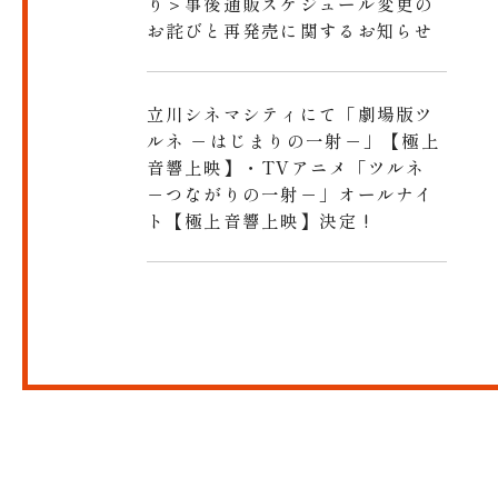
り＞事後通販スケジュール変更の
お詫びと再発売に関するお知らせ
立川シネマシティにて「劇場版ツ
ルネ －はじまりの一射－」【極上
音響上映】・TVアニメ「ツルネ
－つながりの一射－」オールナイ
ト【極上音響上映】決定 !