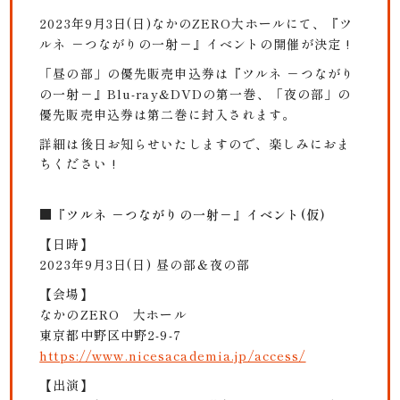
2023年9月3日(日)なかのZERO大ホールにて、『ツ
ルネ －つながりの一射－』イベントの開催が決定 !
「昼の部」の優先販売申込券は『ツルネ －つながり
の一射－』Blu-ray&DVDの第一巻、「夜の部」の
優先販売申込券は第二巻に封入されます。
詳細は後日お知らせいたしますので、楽しみにおま
ちください !
■『ツルネ －つながりの一射－』イベント(仮)
【日時】
2023年9月3日(日) 昼の部＆夜の部
【会場】
なかのZERO 大ホール
東京都中野区中野2-9-7
https://www.nicesacademia.jp/access/
【出演】