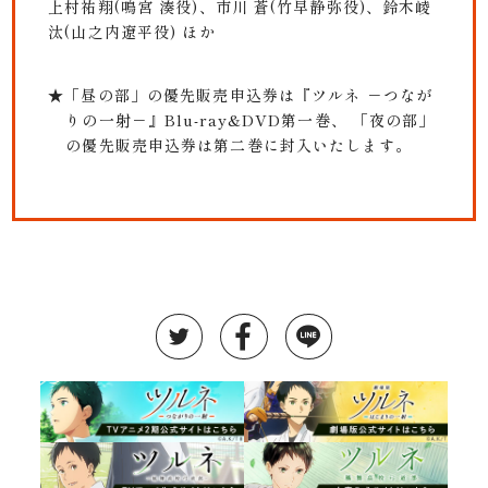
上村祐翔(鳴宮 湊役)、市川 蒼(竹早静弥役)、鈴木崚
汰(山之内遼平役) ほか
★「昼の部」の優先販売申込券は『ツルネ －つなが
りの一射－』Blu-ray&DVD第一巻、
「夜の部」
の優先販売申込券は第二巻に封入いたします。